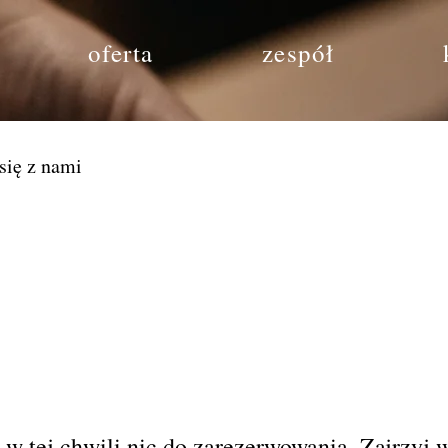
oferta
zespół
 się z nami
w tej chwili nic do zarezerwowania. Zajrzyj 