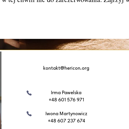
kontakt@hericon.org
Irma Pawelska
+48 601 576 971
Iwona Martynowicz
+48 607 237 674