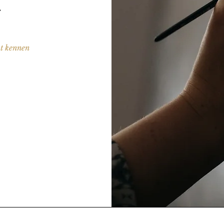
.
t kennen